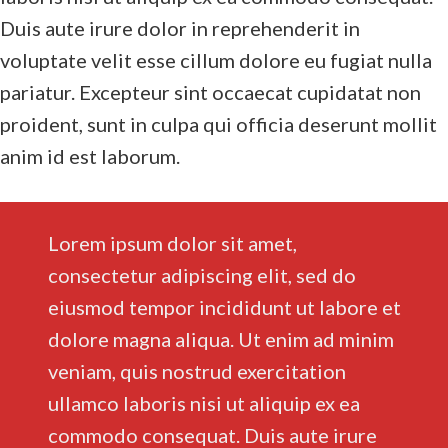
Duis aute irure dolor in reprehenderit in
voluptate velit esse cillum dolore eu fugiat nulla
pariatur. Excepteur sint occaecat cupidatat non
proident, sunt in culpa qui officia deserunt mollit
anim id est laborum.
Lorem ipsum dolor sit amet,
consectetur adipiscing elit, sed do
eiusmod tempor incididunt ut labore et
dolore magna aliqua. Ut enim ad minim
veniam, quis nostrud exercitation
ullamco laboris nisi ut aliquip ex ea
commodo consequat. Duis aute irure