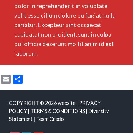
dolor in reprehenderit in voluptate
velit esse cillum dolore eu fugiat nulla
pariatur. Excepteur sint occaecat
cupidatat non proident, sunt in culpa
qui officia deserunt mollit anim id est
laborum.
E
S
m
h
ai
ar
COPYRIGHT © 2026 website |
PRIVACY
l
e
POLICY
|
TERMS & CONDITIONS
|
Diversity
Statement
|
Team Credo